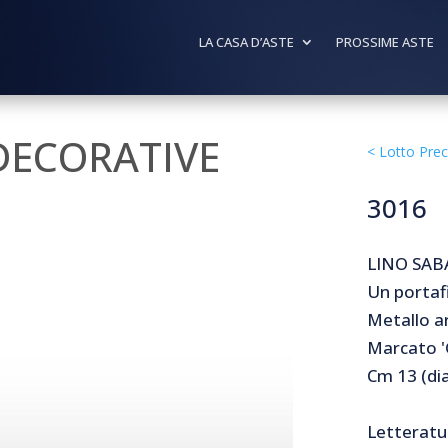
LA CASA D’ASTE
PROSSIME ASTE
 DECORATIVE
<
Lotto Pre
3016
LINO SABA
Un portafi
Metallo a
Marcato 'G
Cm 13 (dia
Letteratur