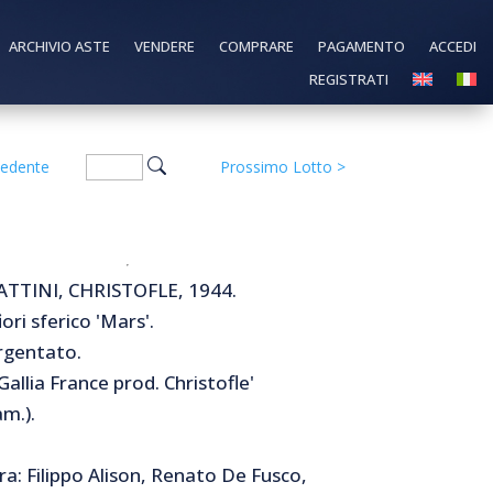
ARCHIVIO ASTE
VENDERE
COMPRARE
PAGAMENTO
ACCEDI
REGISTRATI
cedente
Prossimo Lotto
>
TTINI, CHRISTOFLE, 1944.
ori sferico 'Mars'.
rgentato.
allia France prod. Christofle'
m.).
a: Filippo Alison, Renato De Fusco,