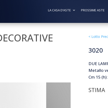
LA CASA D’ASTE
PROSSIME ASTE
 DECORATIVE
<
Lotto Pre
3020
DUE LAMP
Metallo ve
Cm 15 (h) x
STIMA