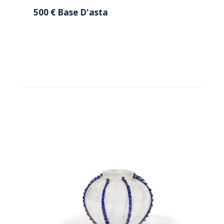
500 € Base D'asta