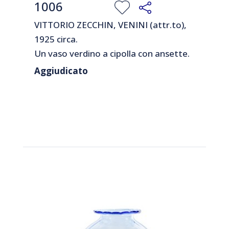
1006
VITTORIO ZECCHIN, VENINI (attr.to),
1925 circa.
Un vaso verdino a cipolla con ansette.
Cm 24,5 (h) x 32 (diam.).
Aggiudicato