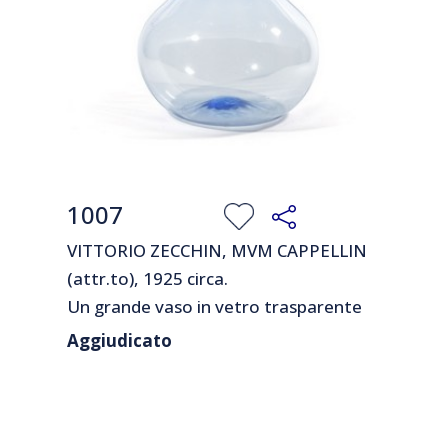
1007
VITTORIO ZECCHIN, MVM CAPPELLIN
(attr.to), 1925 circa.
Un grande vaso in vetro trasparente
bluino.
Aggiudicato
Cm 26 (h).