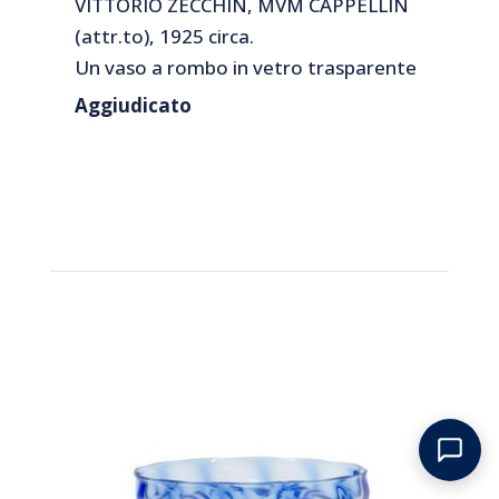
VITTORIO ZECCHIN, MVM CAPPELLIN
(attr.to), 1925 circa.
Un vaso a rombo in vetro trasparente
bluino.
Aggiudicato
Cm 31 (h).