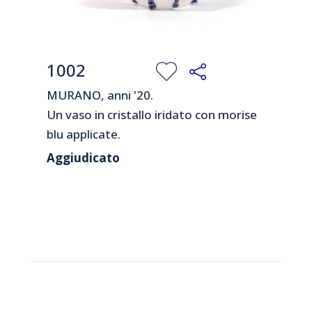
1002
MURANO, anni '20.
Un vaso in cristallo iridato con morise
blu applicate.
Lieve difetto sul bordo superiore.
Aggiudicato
Cm 12 (h).