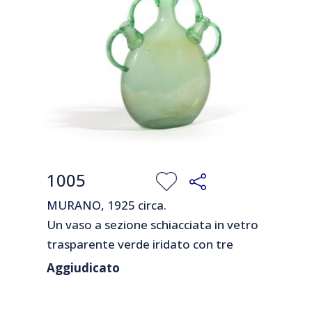
1005
MURANO, 1925 circa.
Un vaso a sezione schiacciata in vetro
trasparente verde iridato con tre
bocche collegate ad anse.
Aggiudicato
Cm 23,5 (h).